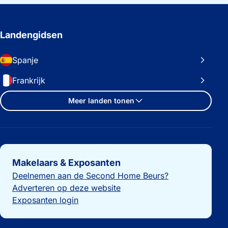
Landengidsen
Spanje
Frankrijk
Meer landen tonen
Belangrijke links
Makelaars & Exposanten
Deelnemen aan de Second Home Beurs?
Adverteren op deze website
Exposanten login