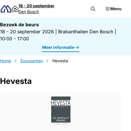
Direct naar inhoud
18 - 20 september
Menu
Den Bosch
Bezoek de beurs
18 - 20 september 2026
|
Brabanthallen Den Bosch
|
10:00 - 17:00
Meer informatie
Home
Exposanten
Hevesta
Hevesta
Gegevens Hevesta