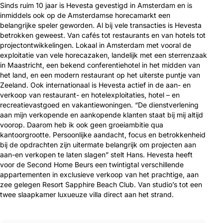
Sinds ruim 10 jaar is Hevesta gevestigd in Amsterdam en is
inmiddels ook op de Amsterdamse horecamarkt een
belangrijke speler geworden. Al bij vele transacties is Hevesta
betrokken geweest. Van cafés tot restaurants en van hotels tot
projectontwikkelingen. Lokaal in Amsterdam met vooral de
exploitatie van vele horecazaken, landelijk met een sterrenzaak
in Maastricht, een bekend conferentiehotel in het midden van
het land, en een modern restaurant op het uiterste puntje van
Zeeland. Ook internationaal is Hevesta actief in de aan- en
verkoop van restaurant- en hotelexploitaties, hotel – en
recreatievastgoed en vakantiewoningen. “De dienstverlening
aan mijn verkopende en aankopende klanten staat bij mij altijd
voorop. Daarom heb ik ook geen groeiambitie qua
kantoorgrootte. Persoonlijke aandacht, focus en betrokkenheid
bij de opdrachten zijn uitermate belangrijk om projecten aan
aan-en verkopen te laten slagen” stelt Hans. Hevesta heeft
voor de Second Home Beurs een twintigtal verschillende
appartementen in exclusieve verkoop van het prachtige, aan
zee gelegen Resort Sapphire Beach Club. Van studio’s tot een
twee slaapkamer luxueuze villa direct aan het strand.