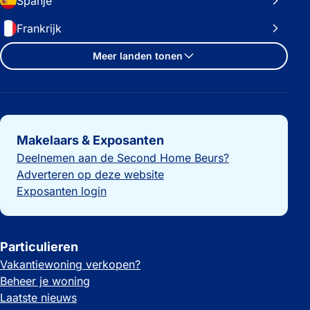
Spanje
Frankrijk
Meer landen tonen
Belangrijke links
Makelaars & Exposanten
Deelnemen aan de Second Home Beurs?
Adverteren op deze website
Exposanten login
Particulieren
Vakantiewoning verkopen?
Beheer je woning
Laatste nieuws