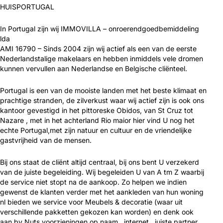
HUISPORTUGAL
In Portugal zijn wij IMMOVILLA – onroerendgoedbemiddeling
lda
AMI 16790 – Sinds 2004 zijn wij actief als een van de eerste
Nederlandstalige makelaars en hebben inmiddels vele dromen
kunnen vervullen aan Nederlandse en Belgische cliënteel.
Portugal is een van de mooiste landen met het beste klimaat en
prachtige stranden, de zilverkust waar wij actief zijn is ook ons
kantoor gevestigd in het pittoreske Obidos, van St Cruz tot
Nazare , met in het achterland Rio maior hier vind U nog het
echte Portugal,met zijn natuur en cultuur en de vriendelijke
gastvrijheid van de mensen.
Bij ons staat de cliënt altijd centraal, bij ons bent U verzekerd
van de juiste begeleiding. Wij begeleiden U van A tm Z waarbij
de service niet stopt na de aankoop. Zo helpen we indien
gewenst de klanten verder met het aankleden van hun woning
nl bieden we service voor Meubels & decoratie (waar uit
verschillende pakketten gekozen kan worden) en denk ook
aan bv Nuts voorzieningen op naam , internet , juiste partner