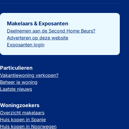
Belangrijke links
Makelaars & Exposanten
Deelnemen aan de Second Home Beurs?
Adverteren op deze website
Exposanten login
Particulieren
Vakantiewoning verkopen?
Beheer je woning
Laatste nieuws
Woningzoekers
Overzicht makelaars
Huis kopen in Spanje
Huis kopen in Noorwegen