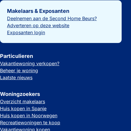
Belangrijke links
Makelaars & Exposanten
Deelnemen aan de Second Home Beurs?
Adverteren op deze website
Exposanten login
Particulieren
Vakantiewoning verkopen?
Beheer je woning
Laatste nieuws
Woningzoekers
Overzicht makelaars
Huis kopen in Spanje
Huis kopen in Noorwegen
Recreatiewoningen te koop
Vakantiewoning kopen