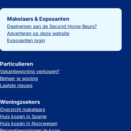
Belangrijke links
Makelaars & Exposanten
Deelnemen aan de Second Home Beurs?
Adverteren op deze website
Exposanten login
Particulieren
Vakantiewoning verkopen?
Beheer je woning
Laatste nieuws
Woningzoekers
Overzicht makelaars
Huis kopen in Spanje
Huis kopen in Noorwegen
Recreatiewoningen te koop