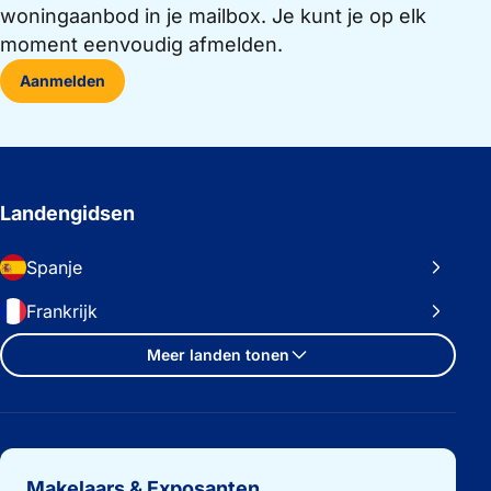
woningaanbod in je mailbox. Je kunt je op elk
moment eenvoudig afmelden.
Aanmelden
Landengidsen
Spanje
Frankrijk
Meer landen tonen
Belangrijke links
Makelaars & Exposanten