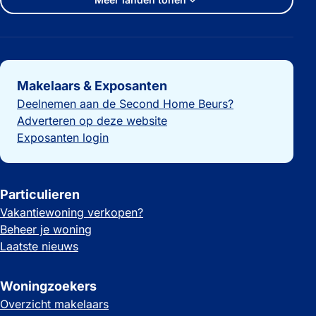
Belangrijke links
Makelaars & Exposanten
Deelnemen aan de Second Home Beurs?
Adverteren op deze website
Exposanten login
Particulieren
Vakantiewoning verkopen?
Beheer je woning
Laatste nieuws
Woningzoekers
Overzicht makelaars