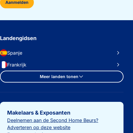
Aanmelden
Landengidsen
Spanje
Frankrijk
Meer landen tonen
Belangrijke links
Makelaars & Exposanten
Deelnemen aan de Second Home Beurs?
Adverteren op deze website