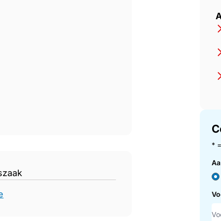
gary
A
C
* 
Aa
szaak
e
Vo