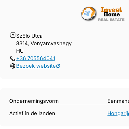
Gegevens Invest Home Hun
Szölö Utca
8314, Vonyarcvashegy
HU
+36 705564041
Bezoek website
Ondernemingsvorm
Eenman
Actief in de landen
Hongarij