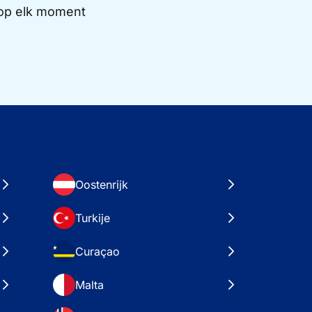
e op elk moment
Oostenrijk
Turkije
Curaçao
Malta