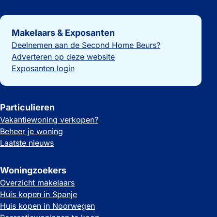
Belangrijke links
Makelaars & Exposanten
Deelnemen aan de Second Home Beurs?
Adverteren op deze website
Exposanten login
Particulieren
Vakantiewoning verkopen?
Beheer je woning
Laatste nieuws
Woningzoekers
Overzicht makelaars
Huis kopen in Spanje
Huis kopen in Noorwegen