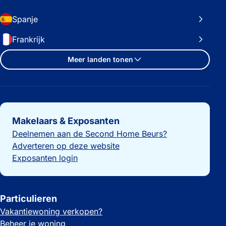
Spanje
Frankrijk
Meer landen tonen
Belangrijke links
Makelaars & Exposanten
Deelnemen aan de Second Home Beurs?
Adverteren op deze website
Exposanten login
Particulieren
Vakantiewoning verkopen?
Beheer je woning