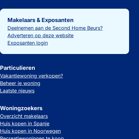
Belangrijke links
Makelaars & Exposanten
Deelnemen aan de Second Home Beurs?
Adverteren op deze website
Exposanten login
Particulieren
Vakantiewoning verkopen?
Beheer je woning
Laatste nieuws
Woningzoekers
Overzicht makelaars
Huis kopen in Spanje
Huis kopen in Noorwegen
Recreatiewoningen te koop