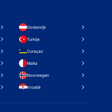
Oostenrijk
Turkije
Curaçao
Malta
Noorwegen
Kroatië