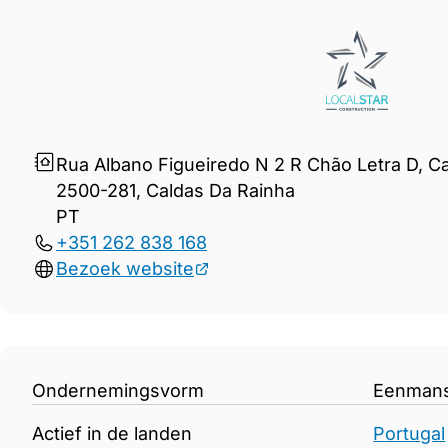
Gegevens Localstar &#8211; 
Rua Albano Figueiredo N 2 R Chão Letra D, C
2500-281, Caldas Da Rainha
PT
+351 262 838 168
Bezoek website
Ondernemingsvorm
Eenman
Actief in de landen
Portugal