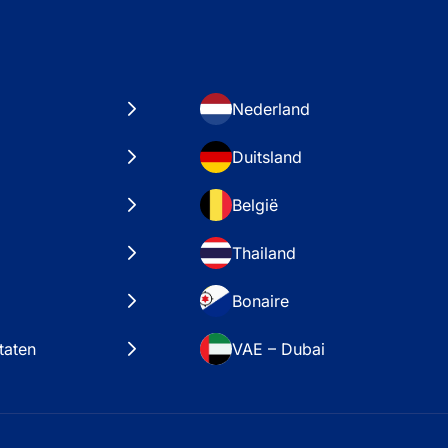
Nederland
Duitsland
België
Thailand
Bonaire
taten
VAE – Dubai