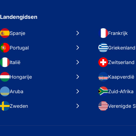
Landengidsen
Spanje
Frankrijk
Portugal
Griekenland
Italië
Zwitserland
Hongarije
Kaapverdië
Aruba
Zuid-Afrika
Zweden
Verenigde S