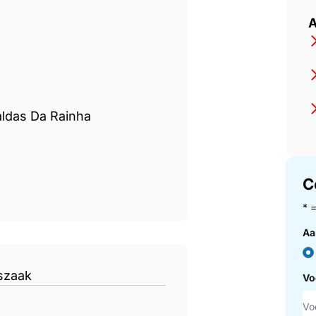
Investimentos Imobiliarios S
A
aldas Da Rainha
C
* 
Aa
szaak
Vo