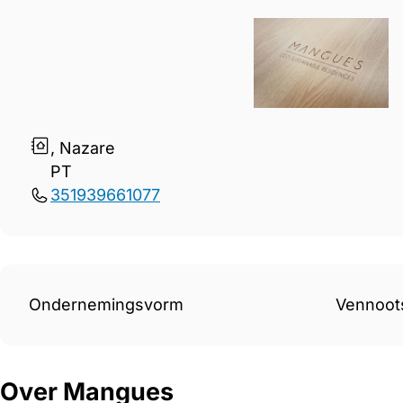
Gegevens Mangues
, Nazare
PT
351939661077
Ondernemingsvorm
Vennoot
Over Mangues