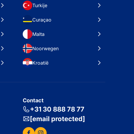
Turkije
Curaçao
Malta
Noorwegen
Kroatië
Contact
+31 30 888 78 77
[email protected]