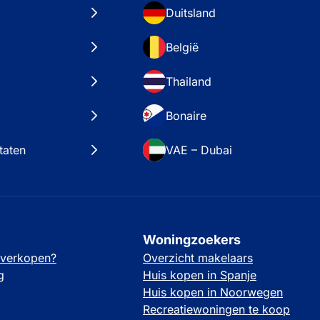
Duitsland
België
Thailand
Bonaire
taten
VAE – Dubai
Woningzoekers
 verkopen?
Overzicht makelaars
g
Huis kopen in Spanje
Huis kopen in Noorwegen
Recreatiewoningen te koop