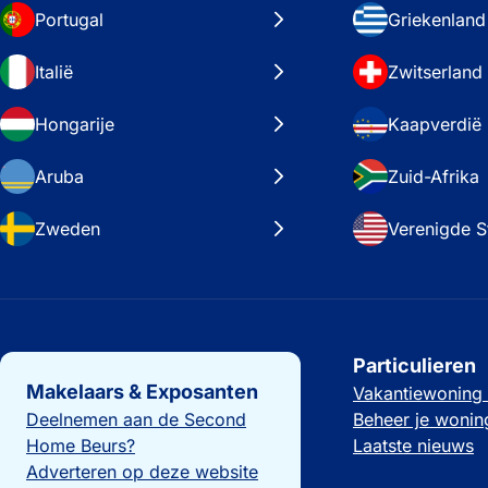
Portugal
Griekenland
Italië
Zwitserland
Hongarije
Kaapverdië
Aruba
Zuid-Afrika
Zweden
Verenigde S
Belangrijke links
Particulieren
Makelaars & Exposanten
Vakantiewoning
Deelnemen aan de Second
Beheer je wonin
Home Beurs?
Laatste nieuws
Adverteren op deze website