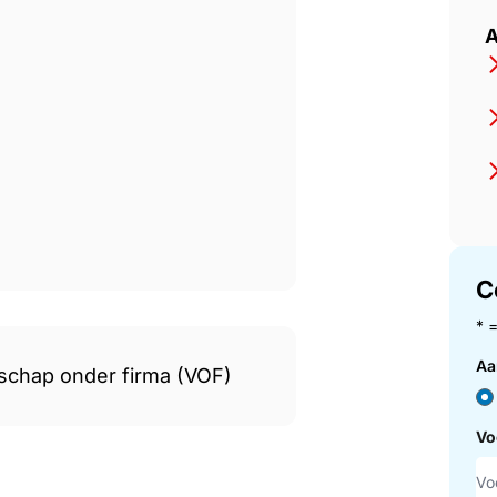
A
C
* 
Aa
schap onder firma (VOF)
Vo