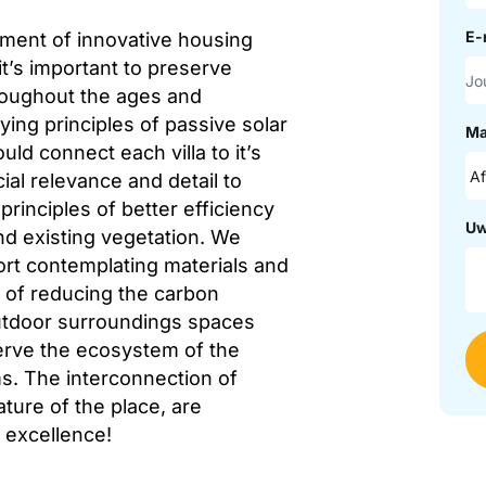
E-
ment of innovative housing
it’s important to preserve
roughout the ages and
ying principles of passive solar
Ma
ld connect each villa to it’s
al relevance and detail to
rinciples of better efficiency
Uw
nd existing vegetation. We
ort contemplating materials and
m of reducing the carbon
 outdoor surroundings spaces
erve the ecosystem of the
ms. The interconnection of
ature of the place, are
 excellence!