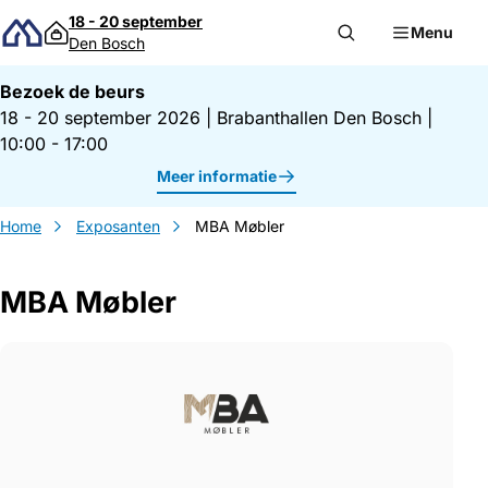
Direct naar inhoud
18 - 20 september
Menu
Den Bosch
Bezoek de beurs
18 - 20 september 2026
|
Brabanthallen Den Bosch
|
10:00 - 17:00
Meer informatie
Home
Exposanten
MBA Møbler
MBA Møbler
Gegevens MBA Møbler