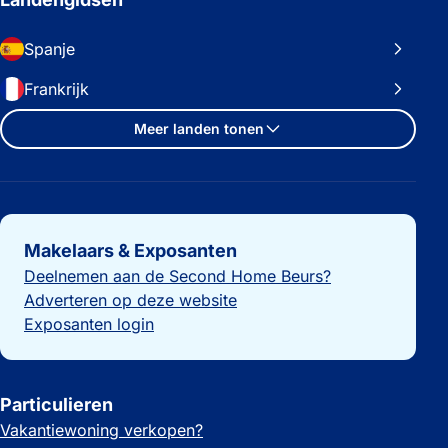
Spanje
Frankrijk
Meer landen tonen
Belangrijke links
Makelaars & Exposanten
Deelnemen aan de Second Home Beurs?
Adverteren op deze website
Exposanten login
Particulieren
Vakantiewoning verkopen?