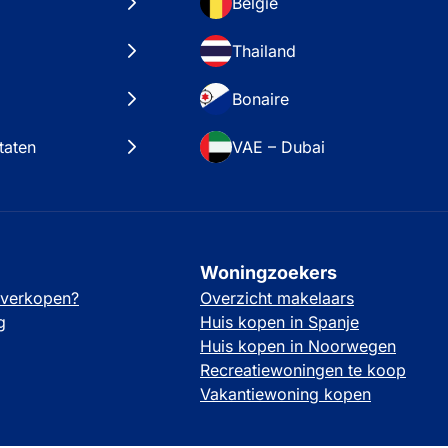
België
Thailand
Bonaire
taten
VAE – Dubai
Woningzoekers
 verkopen?
Overzicht makelaars
g
Huis kopen in Spanje
Huis kopen in Noorwegen
Recreatiewoningen te koop
Vakantiewoning kopen