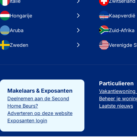
Italië
Zwitserland
Hongarije
Kaapverdië
Aruba
Zuid-Afrika
Zweden
Verenigde S
Belangrijke links
Particulieren
Makelaars & Exposanten
Vakantiewoning
Deelnemen aan de Second
Beheer je wonin
Home Beurs?
Laatste nieuws
Adverteren op deze website
Exposanten login