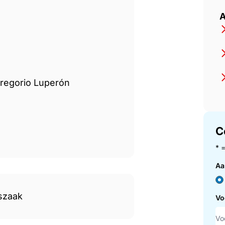
m of the Dominican Republic
A
regorio Luperón
C
* 
Aa
szaak
Vo