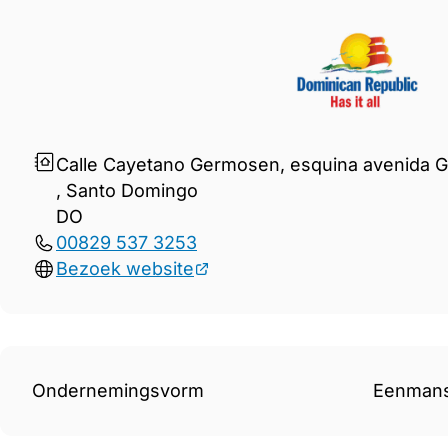
Gegevens Ministry of Touris
Calle Cayetano Germosen, esquina avenida G
, Santo Domingo
DO
00829 537 3253
Bezoek website
Ondernemingsvorm
Eenman