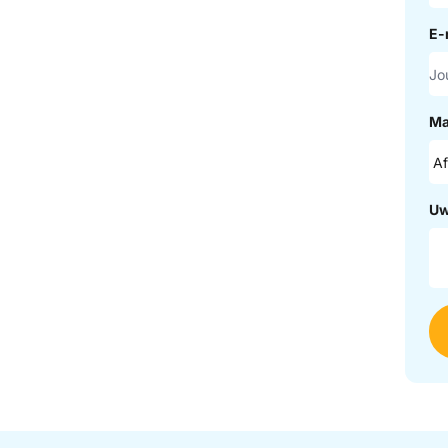
E-
Ma
Uw