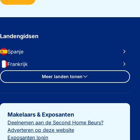
Landengidsen
Spanje
Frankrijk
Meer landen tonen
Belangrijke links
Makelaars & Exposanten
Deelnemen aan de Second Home Beurs?
Adverteren op deze website
Exposanten login