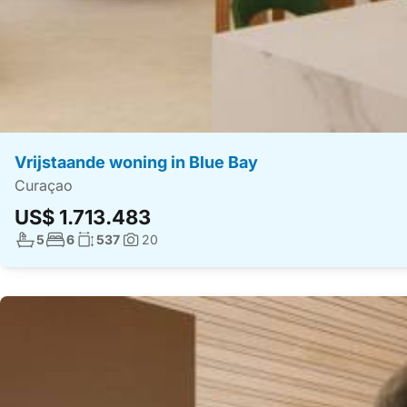
Vrijstaande woning in Blue Bay
Curaçao
US$ 1.713.483
Aantal badkamers:
Aantal slaapkamers:
Woonoppervlakte:
5
6
537
20
Foto's: