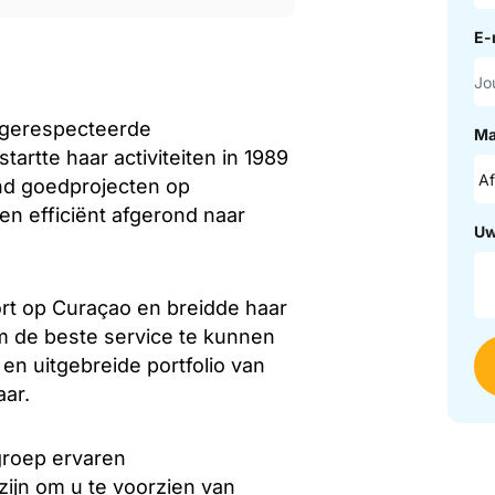
E-
 gerespecteerde
Ma
artte haar activiteiten in 1989
nd goedprojecten op
en efficiënt afgerond naar
Uw
ort op Curaçao en breidde haar
m de beste service te kunnen
en uitgebreide portfolio van
aar.
groep ervaren
zijn om u te voorzien van