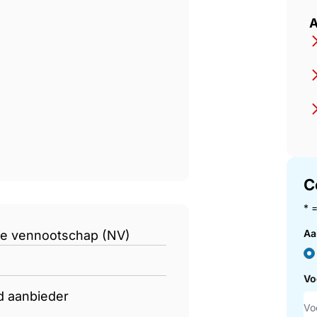
y
A
C
* 
Aa
e vennootschap (NV)
Vo
d aanbieder