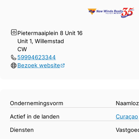
Gegevens New Winds Realt
Pietermaaiplein 8 Unit 16
Unit 1, Willemstad
CW
59994623344
Bezoek website
Ondernemingsvorm
Naamloz
Actief in de landen
Curaçao
Diensten
Vastgoe