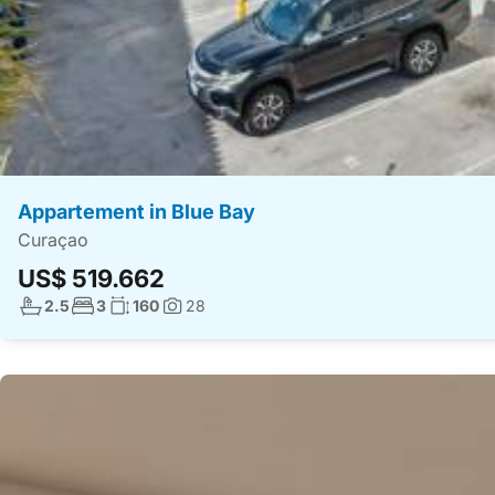
Appartement in Blue Bay
Curaçao
US$ 519.662
Aantal badkamers:
Aantal slaapkamers:
Woonoppervlakte:
2.5
3
160
28
Foto's: