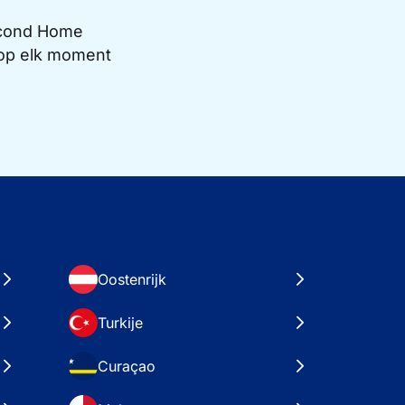
Second Home
e op elk moment
Oostenrijk
Turkije
Curaçao