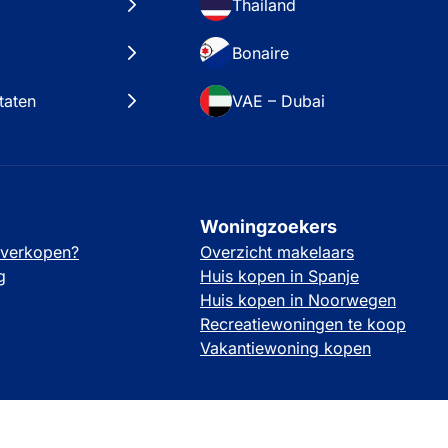
Thailand
Bonaire
taten
VAE – Dubai
Woningzoekers
 verkopen?
Overzicht makelaars
g
Huis kopen in Spanje
Huis kopen in Noorwegen
Recreatiewoningen te koop
Vakantiewoning kopen