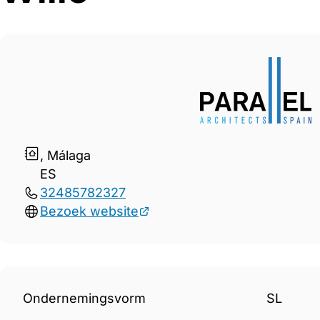
Gegevens Parallel Architects
, Málaga
ES
32485782327
Bezoek website
Ondernemingsvorm
SL