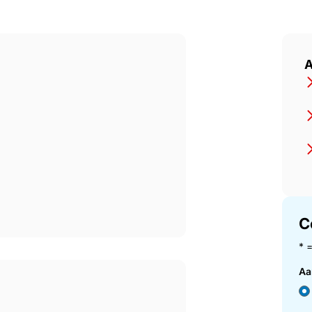
 Spain &#8211; Interieur arch
A
C
* 
Aa