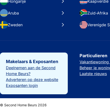
Hongarije
Kaapverdië
Aruba
Zuid-Afrika
Zweden
Verenigde S
Belangrijke links
Particulieren
Makelaars & Exposanten
Vakantiewoning
Deelnemen aan de Second
Beheer je wonin
Home Beurs?
Laatste nieuws
Adverteren op deze website
Exposanten login
© Second Home Beurs 2026