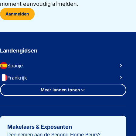
moment eenvoudig afmelden.
Aanmelden
Landengidsen
Spanje
Frankrijk
Meer landen tonen
Belangrijke links
Makelaars & Exposanten
Deelnemen aan de Second Home Beurs?