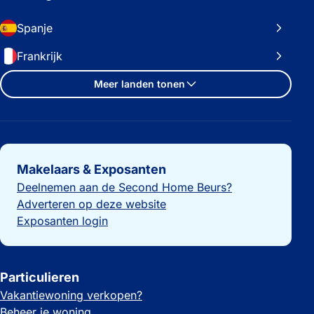
Spanje
Frankrijk
Meer landen tonen
Belangrijke links
Makelaars & Exposanten
Deelnemen aan de Second Home Beurs?
Adverteren op deze website
Exposanten login
Particulieren
Vakantiewoning verkopen?
Beheer je woning