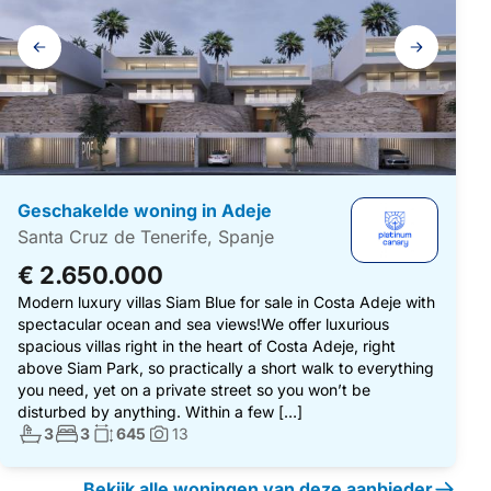
Galerij
navigatie
Geschakelde woning in Adeje
Santa Cruz de Tenerife, Spanje
€ 2.650.000
Modern luxury villas Siam Blue for sale in Costa Adeje with
spectacular ocean and sea views!We offer luxurious
spacious villas right in the heart of Costa Adeje, right
above Siam Park, so practically a short walk to everything
you need, yet on a private street so you won’t be
disturbed by anything. Within a few […]
Aantal badkamers:
Aantal slaapkamers:
Woonoppervlakte:
3
3
645
13
Foto's:
Bekijk alle woningen van deze aanbieder