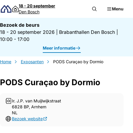
Direct naar inhoud
18 - 20 september
Menu
Den Bosch
Bezoek de beurs
18 - 20 september 2026
|
Brabanthallen Den Bosch
|
10:00 - 17:00
Meer informatie
Home
Exposanten
PODS Curaçao by Dormio
PODS Curaçao by Dormio
Ir. J.P. van Muijlwijkstraat
6828 BP, Arnhem
NL
Bezoek website