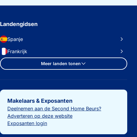
Landengidsen
Spanje
Frankrijk
Meer landen tonen
Belangrijke links
Makelaars & Exposanten
Deelnemen aan de Second Home Beurs?
Adverteren op deze website
Exposanten login