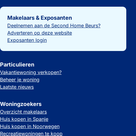
Belangrijke links
Makelaars & Exposanten
Deelnemen aan de Second Home Beurs?
Adverteren op deze website
Exposanten login
Particulieren
Vakantiewoning verkopen?
Beheer je woning
Laatste nieuws
Woningzoekers
Overzicht makelaars
Huis kopen in Spanje
Huis kopen in Noorwegen
Recreatiewoningen te koop