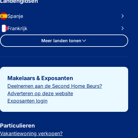
Landengidsen
Spanje
Frankrijk
Meer landen tonen
Belangrijke links
Makelaars & Exposanten
Deelnemen aan de Second Home Beurs?
Adverteren op deze website
Exposanten login
Particulieren
Vakantiewoning verkopen?