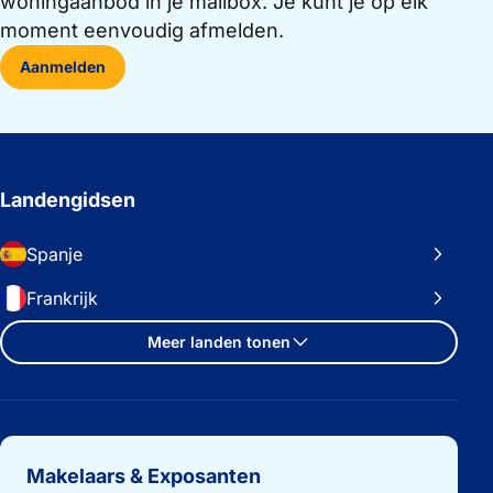
woningaanbod in je mailbox. Je kunt je op elk
moment eenvoudig afmelden.
Aanmelden
Landengidsen
Spanje
Frankrijk
Meer landen tonen
Belangrijke links
Makelaars & Exposanten