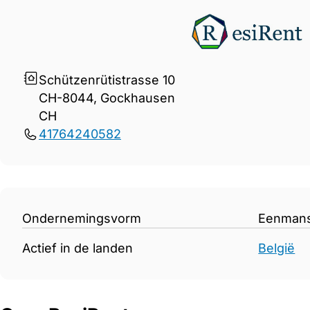
Gegevens ResiRent
Schützenrütistrasse 10
CH-8044, Gockhausen
CH
41764240582
Ondernemingsvorm
Eenman
Actief in de landen
België