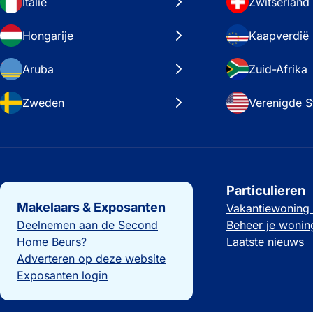
Italië
Zwitserland
Hongarije
Kaapverdië
Aruba
Zuid-Afrika
Zweden
Verenigde S
Belangrijke links
Particulieren
Makelaars & Exposanten
Vakantiewoning
Deelnemen aan de Second
Beheer je wonin
Home Beurs?
Laatste nieuws
Adverteren op deze website
Exposanten login