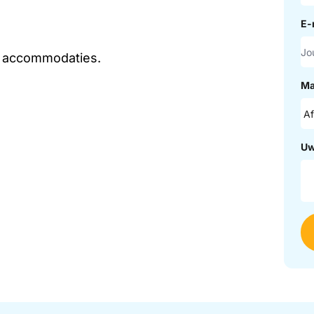
E-
e accommodaties.
Ma
Uw