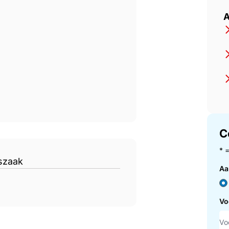
A
C
* 
szaak
Aa
Vo