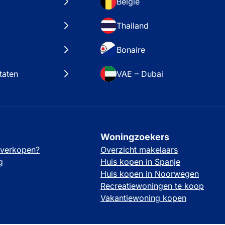
België
Thailand
Bonaire
taten
VAE – Dubai
Woningzoekers
 verkopen?
Overzicht makelaars
g
Huis kopen in Spanje
Huis kopen in Noorwegen
Recreatiewoningen te koop
Vakantiewoning kopen