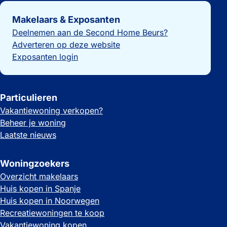
Belangrijke links
Makelaars & Exposanten
Deelnemen aan de Second Home Beurs?
Adverteren op deze website
Exposanten login
Particulieren
Vakantiewoning verkopen?
Beheer je woning
Laatste nieuws
Woningzoekers
Overzicht makelaars
Huis kopen in Spanje
Huis kopen in Noorwegen
Recreatiewoningen te koop
Vakantiewoning kopen