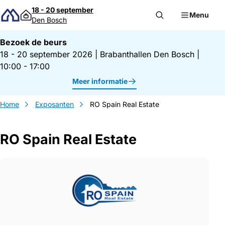
Direct naar inhoud
18 - 20 september
Menu
Den Bosch
Bezoek de beurs
18 - 20 september 2026
|
Brabanthallen Den Bosch
|
10:00 - 17:00
Meer informatie
Home
Exposanten
RO Spain Real Estate
RO Spain Real Estate
Gegevens RO Spain Real Estate