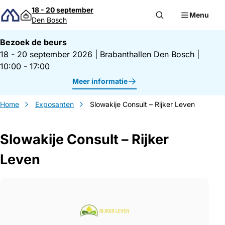
Direct naar inhoud
18 - 20 september
Menu
Den Bosch
Bezoek de beurs
18 - 20 september 2026
|
Brabanthallen Den Bosch
|
10:00 - 17:00
Meer informatie
Home
Exposanten
Slowakije Consult – Rijker Leven
Slowakije Consult – Rijker
Leven
Gegevens Slowakije Consult &#8211; Rijk