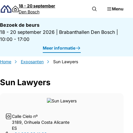
Direct naar inhoud
18 - 20 september
Menu
Den Bosch
Bezoek de beurs
18 - 20 september 2026
|
Brabanthallen Den Bosch
|
10:00 - 17:00
Meer informatie
Home
Exposanten
Sun Lawyers
Sun Lawyers
Gegevens Sun Lawyers
Calle Cielo nº
3189, Orihuela Costa Alicante
ES