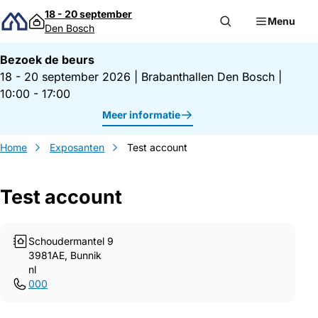
Direct naar inhoud
18 - 20 september
Menu
Den Bosch
Bezoek de beurs
18 - 20 september 2026
|
Brabanthallen Den Bosch
|
10:00 - 17:00
Meer informatie
Home
Exposanten
Test account
Test account
Schoudermantel 9
3981AE, Bunnik
nl
000