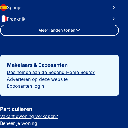
Spanje
Frankrijk
Meer landen tonen
Belangrijke links
Makelaars & Exposanten
Deelnemen aan de Second Home Beurs?
Adverteren op deze website
Exposanten login
Particulieren
Vakantiewoning verkopen?
Beheer je woning