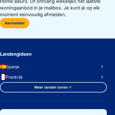
Home Beurs. Of ontvang wekelijks het laatste
woningaanbod in je mailbox. Je kunt je op elk
moment eenvoudig afmelden.
Aanmelden
Landengidsen
Spanje
Frankrijk
Meer landen tonen
Belangrijke links