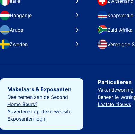
Italië
Zwitserland
Hongarije
Kaapverdië
Aruba
Zuid-Afrika
Zweden
Verenigde S
Belangrijke links
Particulieren
Makelaars & Exposanten
Vakantiewoning
Deelnemen aan de Second
Beheer je wonin
Home Beurs?
Laatste nieuws
Adverteren op deze website
Exposanten login