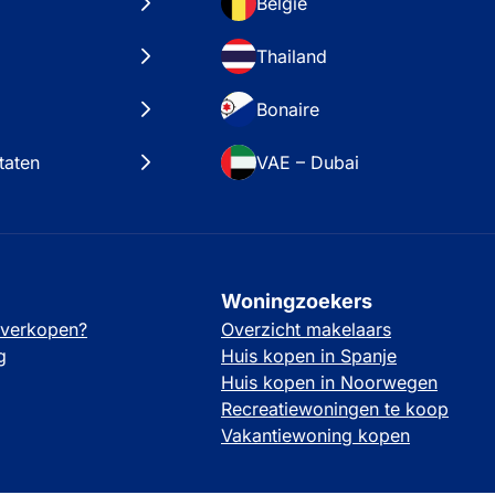
België
Thailand
Bonaire
taten
VAE – Dubai
Woningzoekers
 verkopen?
Overzicht makelaars
g
Huis kopen in Spanje
Huis kopen in Noorwegen
Recreatiewoningen te koop
Vakantiewoning kopen