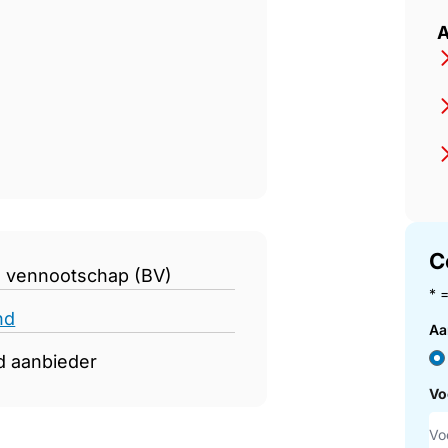
 de Maas
A
C
n vennootschap (BV)
* 
nd
Aa
d aanbieder
Vo