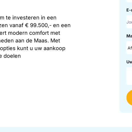
E-
m te investeren in een
jzen vanaf € 99.500,- en een
eert modern comfort met
Ma
jkheden aan de Maas. Met
sopties kunt u uw aankoop
e doelen
Uw