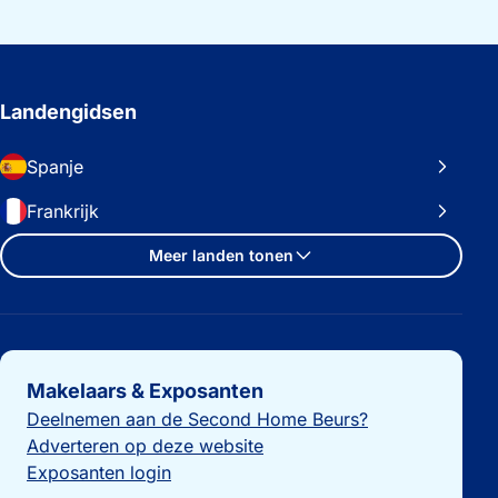
Landengidsen
Spanje
Frankrijk
Meer landen tonen
Belangrijke links
Makelaars & Exposanten
Deelnemen aan de Second Home Beurs?
Adverteren op deze website
Exposanten login