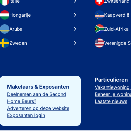
Italië
Zwitserland
Hongarije
Kaapverdië
Aruba
Zuid-Afrika
Zweden
Verenigde S
Belangrijke links
Particulieren
Makelaars & Exposanten
Vakantiewoning
Deelnemen aan de Second
Beheer je wonin
Home Beurs?
Laatste nieuws
Adverteren op deze website
Exposanten login