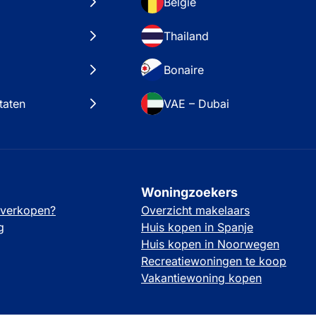
België
Thailand
Bonaire
taten
VAE – Dubai
Woningzoekers
 verkopen?
Overzicht makelaars
g
Huis kopen in Spanje
Huis kopen in Noorwegen
Recreatiewoningen te koop
Vakantiewoning kopen