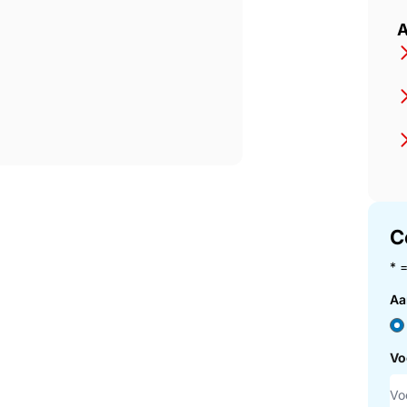
A
C
* 
Aa
Vo