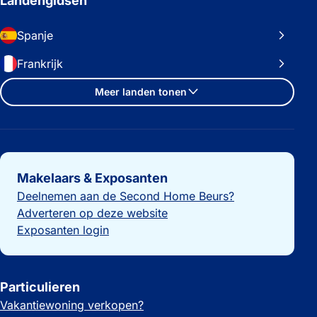
Landengidsen
Spanje
Frankrijk
Meer landen tonen
Belangrijke links
Makelaars & Exposanten
Deelnemen aan de Second Home Beurs?
Adverteren op deze website
Exposanten login
Particulieren
Vakantiewoning verkopen?