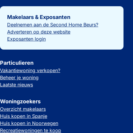
Belangrijke links
Makelaars & Exposanten
Deelnemen aan de Second Home Beurs?
Adverteren op deze website
Exposanten login
Particulieren
Vakantiewoning verkopen?
Beheer je woning
Laatste nieuws
Woningzoekers
Overzicht makelaars
Huis kopen in Spanje
Huis kopen in Noorwegen
Recreatiewoningen te koop