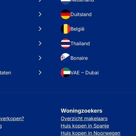
Duitsland
België
Thailand
Bonaire
taten
VAE – Dubai
Woningzoekers
 verkopen?
Overzicht makelaars
g
Huis kopen in Spanje
Huis kopen in Noorwegen