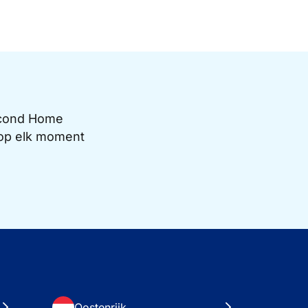
Second Home
e op elk moment
Oostenrijk