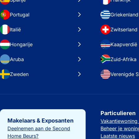
Portugal
Griekenland
Italië
Zwitserland
Hongarije
Kaapverdië
Aruba
Zuid-Afrika
Zweden
Verenigde S
Belangrijke links
Particulieren
Makelaars & Exposanten
Vakantiewoning
Deelnemen aan de Second
Beheer je wonin
Home Beurs?
Laatste nieuws