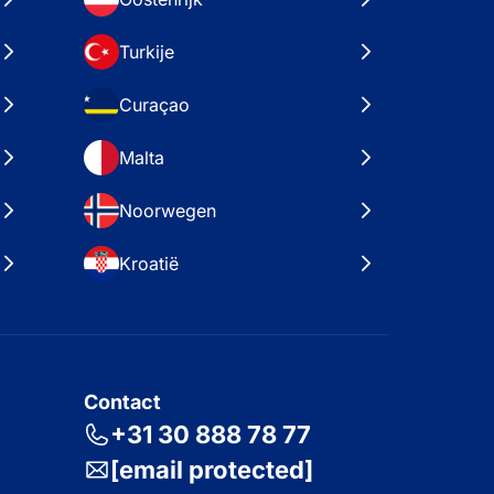
Turkije
Curaçao
Malta
Noorwegen
Kroatië
Contact
+31 30 888 78 77
[email protected]