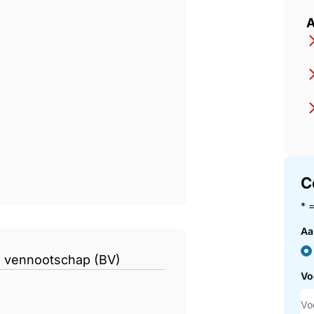
A
C
* 
Aa
n vennootschap (BV)
Vo