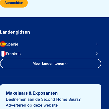
Aanmelden
Landengidsen
Spanje
Frankrijk
Meer landen tonen
Belangrijke links
Makelaars & Exposanten
Deelnemen aan de Second Home Beurs?
Adverteren op deze website