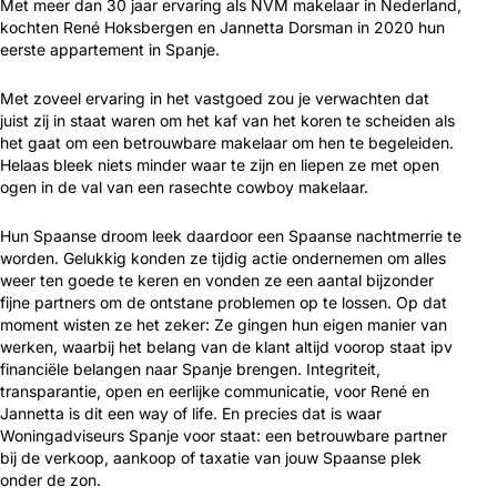
Met meer dan 30 jaar ervaring als NVM makelaar in Nederland,
kochten René Hoksbergen en Jannetta Dorsman in 2020 hun
eerste appartement in Spanje.
Met zoveel ervaring in het vastgoed zou je verwachten dat
juist zij in staat waren om het kaf van het koren te scheiden als
het gaat om een betrouwbare makelaar om hen te begeleiden.
Helaas bleek niets minder waar te zijn en liepen ze met open
ogen in de val van een rasechte cowboy makelaar.
Hun Spaanse droom leek daardoor een Spaanse nachtmerrie te
worden. Gelukkig konden ze tijdig actie ondernemen om alles
weer ten goede te keren en vonden ze een aantal bijzonder
fijne partners om de ontstane problemen op te lossen. Op dat
moment wisten ze het zeker: Ze gingen hun eigen manier van
werken, waarbij het belang van de klant altijd voorop staat ipv
financiële belangen naar Spanje brengen. Integriteit,
transparantie, open en eerlijke communicatie, voor René en
Jannetta is dit een way of life. En precies dat is waar
Woningadviseurs Spanje voor staat: een betrouwbare partner
bij de verkoop, aankoop of taxatie van jouw Spaanse plek
onder de zon.