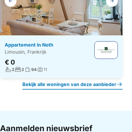
navigatie
Appartement in Noth
Limousin, Frankrijk
€ 0
Aantal badkamers:
Aantal slaapkamers:
Woonoppervlakte:
2
2
94
11
Foto's:
Bekijk alle woningen van deze aanbieder
Aanmelden nieuwsbrief