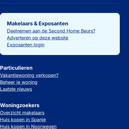
Belangrijke links
Makelaars & Exposanten
Deelnemen aan de Second Home Beurs?
Adverteren op deze website
Exposanten login
Particulieren
Vakantiewoning verkopen?
Beheer je woning
Laatste nieuws
Woningzoekers
Overzicht makelaars
Huis kopen in Spanje
Huis kopen in Noorwegen