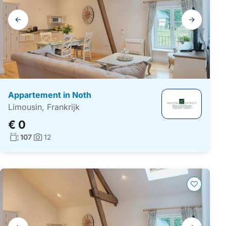
Galerij
navigatie
Appartement in Noth
Limousin, Frankrijk
€ 0
Woonoppervlakte:
107
12
Foto's:
Galerij