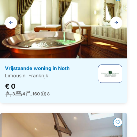
Galerij
navigatie
Vrijstaande woning in Noth
Limousin, Frankrijk
€ 0
Aantal badkamers:
Aantal slaapkamers:
Woonoppervlakte:
3
4
160
8
Foto's: