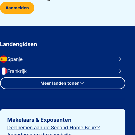
Aanmelden
Landengidsen
Spanje
Frankrijk
Meer landen tonen
Belangrijke links
Makelaars & Exposanten
Deelnemen aan de Second Home Beurs?
Adverteren op deze website