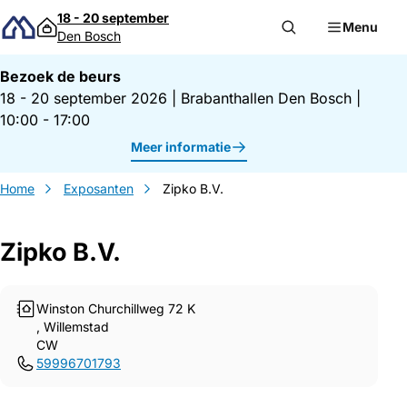
Direct naar inhoud
18 - 20 september
Menu
Den Bosch
Bezoek de beurs
18 - 20 september 2026
|
Brabanthallen Den Bosch
|
10:00 - 17:00
Meer informatie
Home
Exposanten
Zipko B.V.
Zipko B.V.
Gegevens Zipko B.V.
Winston Churchillweg 72 K
, Willemstad
CW
59996701793