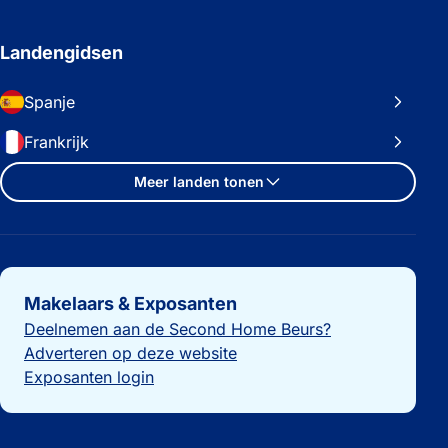
Landengidsen
Spanje
Frankrijk
Meer landen tonen
Belangrijke links
Makelaars & Exposanten
Deelnemen aan de Second Home Beurs?
Adverteren op deze website
Exposanten login