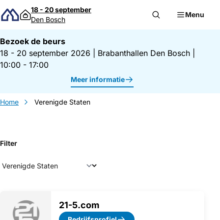
Direct naar inhoud
18 - 20 september
Menu
Den Bosch
Bezoek de beurs
18 - 20 september 2026
|
Brabanthallen Den Bosch
|
10:00 - 17:00
Meer informatie
Home
Verenigde Staten
Filter
Overzicht exposanten
21-5.com
Bedrijfsprofiel