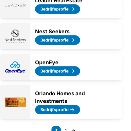
Leader Real Estate
Bedrijfsprofiel
Nest Seekers
Bedrijfsprofiel
OpenEye
Bedrijfsprofiel
Orlando Homes and
Investments
Bedrijfsprofiel
Paginering
1
2