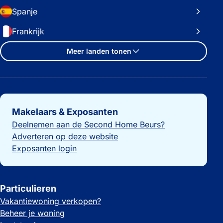
Spanje
Frankrijk
Meer landen tonen
Belangrijke links
Makelaars & Exposanten
Deelnemen aan de Second Home Beurs?
Adverteren op deze website
Exposanten login
Particulieren
Vakantiewoning verkopen?
Beheer je woning