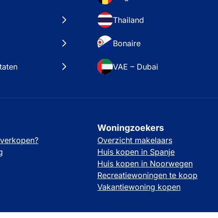
Thailand
Bonaire
taten
VAE – Dubai
Woningzoekers
 verkopen?
Overzicht makelaars
g
Huis kopen in Spanje
Huis kopen in Noorwegen
Recreatiewoningen te koop
Vakantiewoning kopen