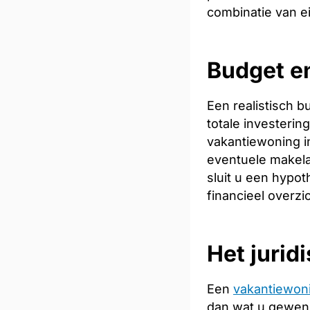
combinatie van e
Budget e
Een realistisch 
totale investeri
vakantiewoning in
eventuele makela
sluit u een hypot
financieel overzi
Het jurid
Een
vakantiewon
dan wat u gewend 