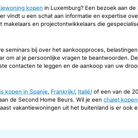
tiewoning kopen
in Luxemburg? Een bezoek aan de 
er vindt u een schat aan informatie en expertise over
 makelaars en projectontwikkelaars die gespeciali
e seminars bij over het aankoopproces, belastingen 
ar om al je persoonlijke vragen te beantwoorden. De
iste contacten te leggen en de aankoop van uw droom
is kopen in Spanje
,
Frankrijk/
,
Italië/
of een van de 20
aan de Second Home Beurs. Wil je een
chalet kopen
Naast vakantiewoningen uit het buitenland is er ook