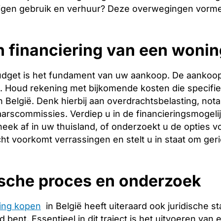
igen gebruik en verhuur? Deze overwegingen vormen
n financiering van een woni
budget is het fundament van uw aankoop. De aankoopp
ng. Houd rekening met bijkomende kosten die specifie
 België. Denk hierbij aan overdrachtsbelasting, nota
arscommissies. Verdiep u in de financieringsmogeli
heek af in uw thuisland, of onderzoekt u de opties v
cht voorkomt verrassingen en stelt u in staat om ger
ische proces en onderzoek
ing kopen
in België heeft uiteraard ook juridische 
bent. Essentieel in dit traject is het uitvoeren van