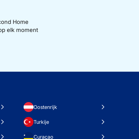
Second Home
e op elk moment
Oostenrijk
Turkije
Curaçao