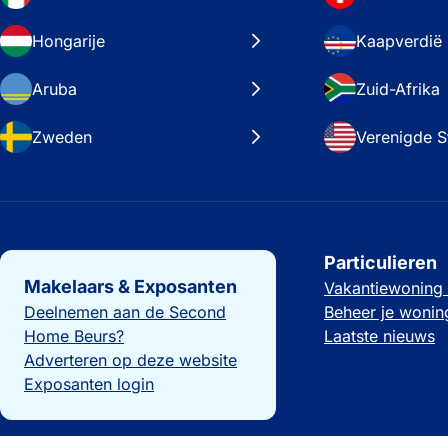
Hongarije
Kaapverdië
Aruba
Zuid-Afrika
Zweden
Verenigde S
Belangrijke links
Particulieren
Makelaars & Exposanten
Vakantiewoning
Deelnemen aan de Second
Beheer je wonin
Home Beurs?
Laatste nieuws
Adverteren op deze website
Exposanten login