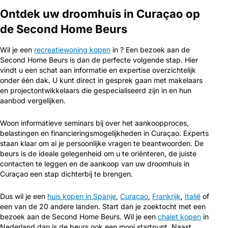
Ontdek uw droomhuis in Curaçao op
de Second Home Beurs
Wil je een
recreatiewoning kopen
in ? Een bezoek aan de
Second Home Beurs is dan de perfecte volgende stap. Hier
vindt u een schat aan informatie en expertise overzichtelijk
onder één dak. U kunt direct in gesprek gaan met makelaars
en projectontwikkelaars die gespecialiseerd zijn in en hun
aanbod vergelijken.
Woon informatieve seminars bij over het aankoopproces,
belastingen en financieringsmogelijkheden in Curaçao. Experts
staan klaar om al je persoonlijke vragen te beantwoorden. De
beurs is de ideale gelegenheid om u te oriënteren, de juiste
contacten te leggen en de aankoop van uw droomhuis in
Curaçao een stap dichterbij te brengen.
Dus wil je een
huis kopen in Spanje
,
Curaçao
,
Frankrijk
,
Italië
of
een van de 20 andere landen. Start dan je zoektocht met een
bezoek aan de Second Home Beurs. Wil je een
chalet kopen
in
Nederland dan is de beurs ook een mooi startpunt. Naast