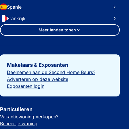
Spanje
Frankrijk
Meer landen tonen
Belangrijke links
Makelaars & Exposanten
Deelnemen aan de Second Home Beurs?
Adverteren op deze website
Exposanten login
Particulieren
Vakantiewoning verkopen?
Beheer je woning