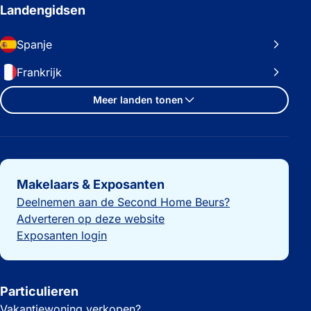
Landengidsen
Spanje
Frankrijk
Meer landen tonen
Belangrijke links
Makelaars & Exposanten
Deelnemen aan de Second Home Beurs?
Adverteren op deze website
Exposanten login
Particulieren
Vakantiewoning verkopen?