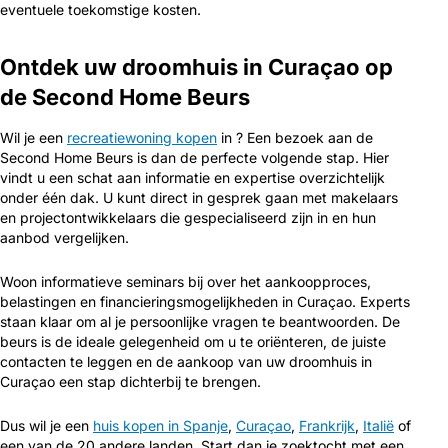
eventuele toekomstige kosten.
Ontdek uw droomhuis in Curaçao op
de Second Home Beurs
Wil je een
recreatiewoning kopen
in ? Een bezoek aan de
Second Home Beurs is dan de perfecte volgende stap. Hier
vindt u een schat aan informatie en expertise overzichtelijk
onder één dak. U kunt direct in gesprek gaan met makelaars
en projectontwikkelaars die gespecialiseerd zijn in en hun
aanbod vergelijken.
Woon informatieve seminars bij over het aankoopproces,
belastingen en financieringsmogelijkheden in Curaçao. Experts
staan klaar om al je persoonlijke vragen te beantwoorden. De
beurs is de ideale gelegenheid om u te oriënteren, de juiste
contacten te leggen en de aankoop van uw droomhuis in
Curaçao een stap dichterbij te brengen.
Dus wil je een
huis kopen in Spanje
,
Curaçao
,
Frankrijk
,
Italië
of
een van de 20 andere landen. Start dan je zoektocht met een