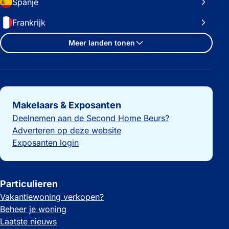
Spanje
Frankrijk
Meer landen tonen
Belangrijke links
Makelaars & Exposanten
Deelnemen aan de Second Home Beurs?
Adverteren op deze website
Exposanten login
Particulieren
Vakantiewoning verkopen?
Beheer je woning
Laatste nieuws