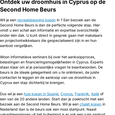
Ontdek uw droomhuis in Cyprus op de
Second Home Beurs
Wil je een
recreatiewoning kopen
in ? Een bezoek aan de
Second Home Beurs is dan de perfecte volgende stap. Hier
vindt u een schat aan informatie en expertise overzichtelijk
onder één dak. U kunt direct in gesprek gaan met makelaars
en projectontwikkelaars die gespecialiseerd zijn in en hun
aanbod vergelijken.
Woon informatieve seminars bij over het aankoopproces,
belastingen en financieringsmogelijkheden in Cyprus. Experts
staan klaar om al je persoonlijke vragen te beantwoorden. De
beurs is de ideale gelegenheid om u te oriënteren, de juiste
contacten te leggen en de aankoop van uw droomhuis in
Cyprus een stap dichterbij te brengen.
Dus wil je een
huis kopen in Spanje
,
Cyprus
,
Frankrijk
,
Italië
of
een van de 20 andere landen. Start dan je zoektocht met een
bezoek aan de Second Home Beurs. Wil je een
chalet kopen
in
Nederland dan is de beurs ook een mooi startpunt. Naast
vakantiewoningen uit het buitenland is er ook een ruim aanbod