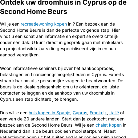
Ontdek uw droomhuis in Cyprus op de
Second Home Beurs
Wil je een
recreatiewoning kopen
in ? Een bezoek aan de
Second Home Beurs is dan de perfecte volgende stap. Hier
vindt u een schat aan informatie en expertise overzichtelijk
onder één dak. U kunt direct in gesprek gaan met makelaars
en projectontwikkelaars die gespecialiseerd zijn in en hun
aanbod vergelijken.
Woon informatieve seminars bij over het aankoopproces,
belastingen en financieringsmogelijkheden in Cyprus. Experts
staan klaar om al je persoonlijke vragen te beantwoorden. De
beurs is de ideale gelegenheid om u te oriënteren, de juiste
contacten te leggen en de aankoop van uw droomhuis in
Cyprus een stap dichterbij te brengen.
Dus wil je een
huis kopen in Spanje
,
Cyprus
,
Frankrijk
,
Italië
of
een van de 20 andere landen. Start dan je zoektocht met een
bezoek aan de Second Home Beurs. Wil je een
chalet kopen
in
Nederland dan is de beurs ook een mooi startpunt. Naast
vakantiewoningen uit het buitenland is er ook een ruim aanbod