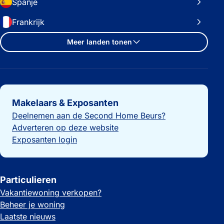
Spanje
Frankrijk
Meer landen tonen
Belangrijke links
Makelaars & Exposanten
Deelnemen aan de Second Home Beurs?
Adverteren op deze website
Exposanten login
Particulieren
Vakantiewoning verkopen?
Beheer je woning
Laatste nieuws