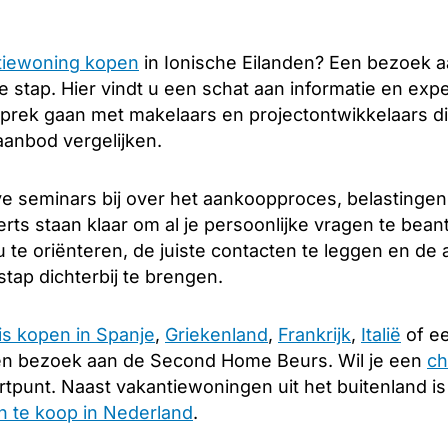
tiewoning kopen
in Ionische Eilanden? Een bezoek 
 stap. Hier vindt u een schat aan informatie en expe
sprek gaan met makelaars en projectontwikkelaars die
aanbod vergelijken.
e seminars bij over het aankoopproces, belastingen
rts staan klaar om al je persoonlijke vragen te bea
 te oriënteren, de juiste contacten te leggen en d
tap dichterbij te brengen.
is kopen in Spanje
,
Griekenland
,
Frankrijk
,
Italië
of ee
en bezoek aan de Second Home Beurs. Wil je een
ch
rtpunt. Naast vakantiewoningen uit het buitenland i
 te koop in Nederland
.