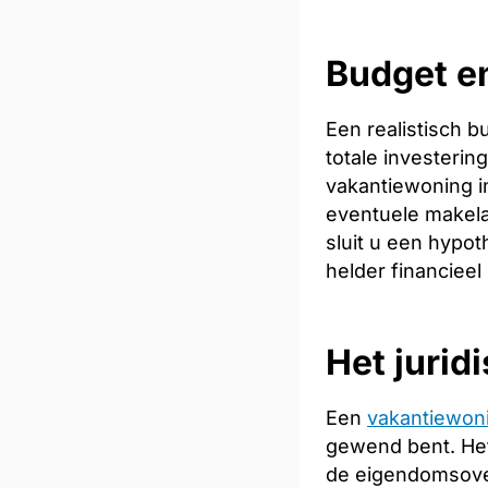
Budget en
Een realistisch 
totale investeri
vakantiewoning in
eventuele makela
sluit u een hypot
helder financieel
Het jurid
Een
vakantiewon
gewend bent. Het
de eigendomsoverd