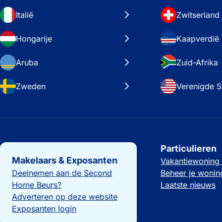
Italië
Zwitserland
Hongarije
Kaapverdië
Aruba
Zuid-Afrika
Zweden
Verenigde S
Belangrijke links
Particulieren
Makelaars & Exposanten
Vakantiewoning
Deelnemen aan de Second
Beheer je wonin
Home Beurs?
Laatste nieuws
Adverteren op deze website
Exposanten login