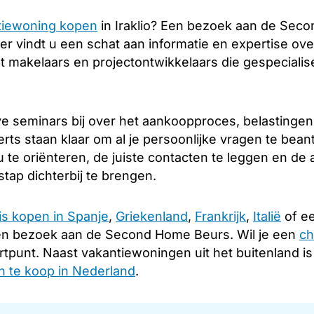
tiewoning kopen
in Iraklio? Een bezoek aan de Seco
er vindt u een schat aan informatie en expertise over
makelaars en projectontwikkelaars die gespecialisee
e seminars bij over het aankoopproces, belastingen
rts staan klaar om al je persoonlijke vragen te bea
 te oriënteren, de juiste contacten te leggen en d
tap dichterbij te brengen.
is kopen in Spanje
,
Griekenland
,
Frankrijk
,
Italië
of ee
en bezoek aan de Second Home Beurs. Wil je een
ch
rtpunt. Naast vakantiewoningen uit het buitenland i
 te koop in Nederland
.