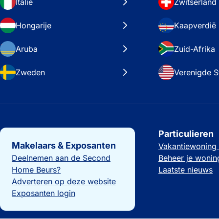
Italië
Zwitserland
Hongarije
Kaapverdië
Aruba
Zuid-Afrika
Zweden
Verenigde S
Belangrijke links
Particulieren
Makelaars & Exposanten
Vakantiewoning
Deelnemen aan de Second
Beheer je wonin
Home Beurs?
Laatste nieuws
Adverteren op deze website
Exposanten login