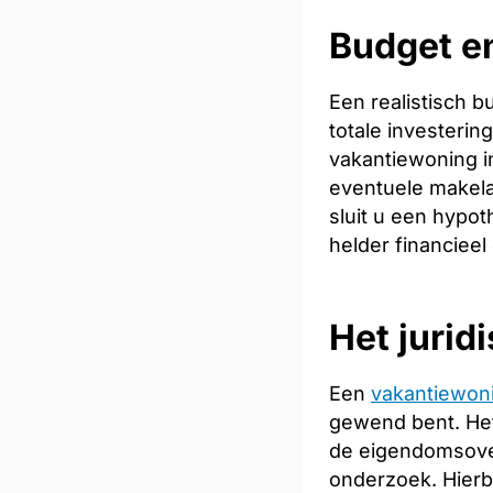
Budget en
Een realistisch 
totale investeri
vakantiewoning in
eventuele makela
sluit u een hypot
helder financieel
Het jurid
Een
vakantiewon
gewend bent. Het
de eigendomsoverd
onderzoek. Hierb